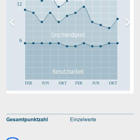
12
Geschw­indigkeit
6
Benutz­barkeit
FEB
JUN
OKT
FEB
JUN
OKT
Gesamtpunktzahl
Einzelwerte