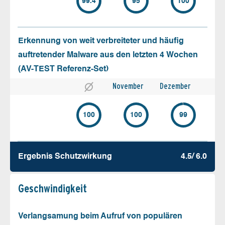
99.4
95
100
Erkennung von weit verbreiteter und häufig
auftretender Malware aus den letzten 4 Wochen
(AV-TEST Referenz-Set)
November
Dezember
100
100
99
Ergebnis Schutz­wirkung
4.5/ 6.0
Geschw­indigkeit
Verlangsamung beim Aufruf von populären