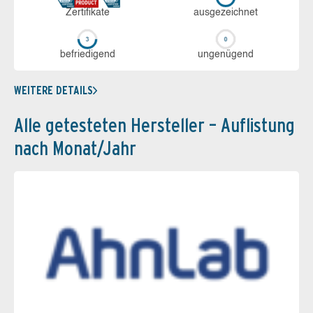
Zerti­fikate
aus­ge­zeich­net
be­frie­di­gend
un­ge­nü­gend
WEITERE DETAILS
Alle getesteten Hersteller – Auflistung
nach Monat/Jahr