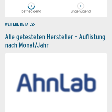
be­frie­di­gend
un­ge­nü­gend
WEITERE DETAILS
Alle getesteten Hersteller – Auflistung
nach Monat/Jahr