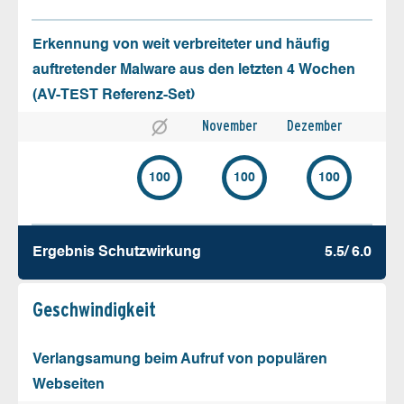
Erkennung von weit verbreiteter und häufig
auftretender Malware aus den letzten 4 Wochen
(AV-TEST Referenz-Set)
November
Dezember
100
100
100
Ergebnis Schutz­wirkung
5.5/ 6.0
Geschw­indigkeit
Verlangsamung beim Aufruf von populären
Webseiten