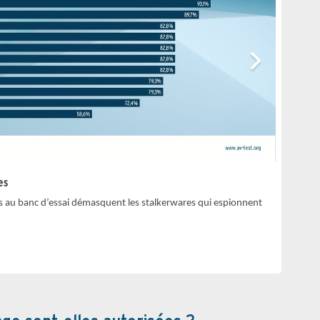
es
s au banc d’essai démasquent les stalkerwares qui espionnent
Détecti
Chaque a