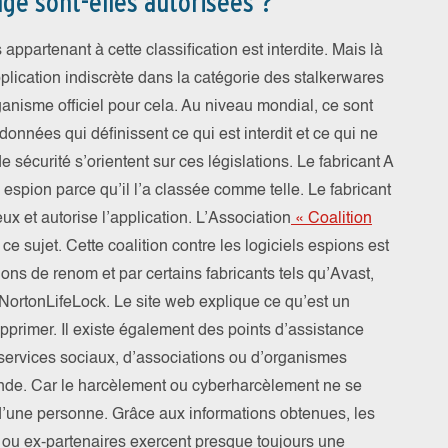
age sont-elles autorisées ?
mais ell
 appartenant à cette classification est interdite. Mais là
détecti
plication indiscrète dans la catégorie des stalkerwares
anisme officiel pour cela. Au niveau mondial, ce sont
 données qui définissent ce qui est interdit et ce qui ne
e sécurité s’orientent sur ces législations. Le fabricant A
 espion parce qu’il l’a classée comme telle. Le fabricant
x et autorise l’application. L’Association
« Coalition
 ce sujet. Cette coalition contre les logiciels espions est
ns de renom et par certains fabricants tels qu’Avast,
NortonLifeLock. Le site web explique ce qu’est un
pprimer. Il existe également des points d’assistance
ervices sociaux, d’associations ou d’organismes
nde. Car le harcèlement ou cyberharcèlement ne se
 d’une personne. Grâce aux informations obtenues, les
 ou ex-partenaires exercent presque toujours une