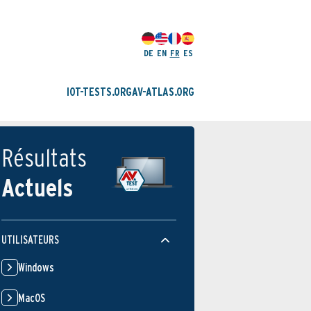
DE
EN
FR
ES
IOT-TESTS.ORG
AV-ATLAS.ORG
Résultats
Actuels
UTILISATEURS
Windows
MacOS