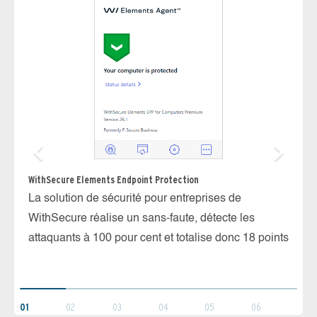
WithSecure Elements Endpoint Protection
La solution de sécurité pour entreprises de
Ka
WithSecure réalise un sans-faute, détecte les
Le
attaquants à 100 pour cent et totalise donc 18 points
Ka
da
ob
01
02
03
04
05
06