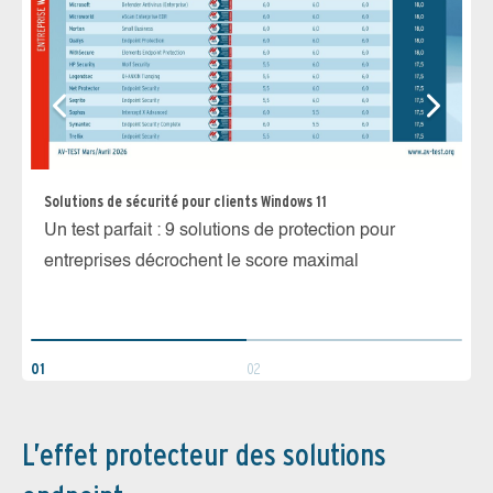
Solutions de sécurité pour clients Windows 11
Dé
Un test parfait : 9 solutions de protection pour
Wi
entreprises décrochent le score maximal
Se
er
ma
01
02
L’effet protecteur des solutions