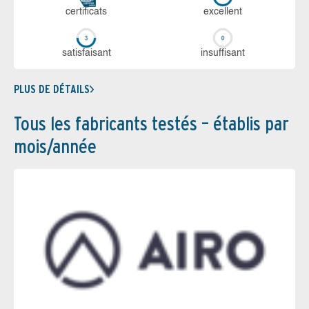
certi­ficats
ex­cellent
sa­tis­fai­sant
in­suf­fi­sant
PLUS DE DÉTAILS
Tous les fabricants testés – établis par
mois/année