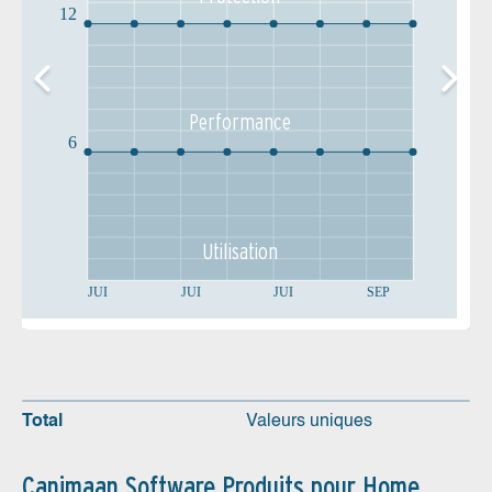
12
Performance
6
Utilisation
JUI
JUI
JUI
SEP
Total
Valeurs uniques
Canimaan Software Produits pour Home