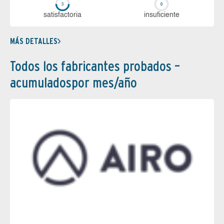
sa­tis­fac­to­ria
in­su­fi­cien­te
MÁS DETALLES
Todos los fabricantes probados –
acumuladospor mes/año