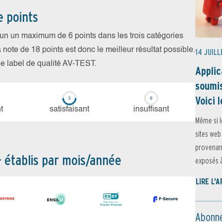
e points
cun un maximum de 6 points dans les trois catégories
a note de 18 points est donc le meilleur résultat possible.
14 JUILL
 le label de qualité AV-TEST.
Applic
soumis
Voici l
t
sa­tis­fai­sant
in­suf­fi­sant
Même si l
sites web
provenant
– établis par mois/année
exposés à 
LIRE L'
Abonne