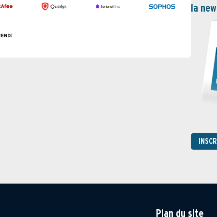
la new
INSC
Plan du site