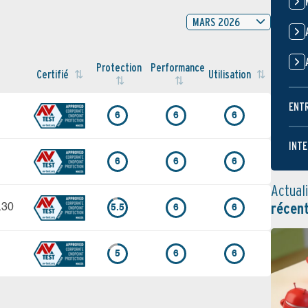
MARS 2026
Protection
Performance
Certifié
Utilisation
ENT
6
6
6
INTE
6
6
6
Actual
récen
.30
5.5
6
6
5
6
6