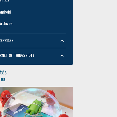
MacOS
Android
Archives
REPRISES
RNET OF THINGS (IOT)
ités
tes