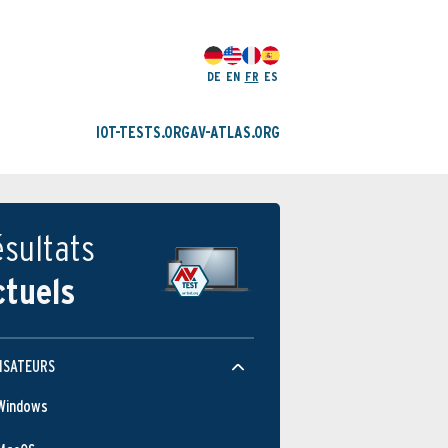
DE
EN
FR
ES
IOT-TESTS.ORG
AV-ATLAS.ORG
sultats
ctuels
ISATEURS
Windows