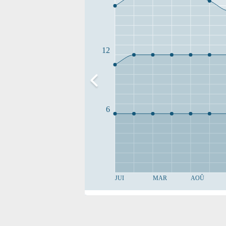
12
6
JUI
MAR
AOÛ