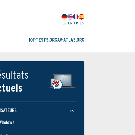
DE
EN
FR
ES
IOT-TESTS.ORG
AV-ATLAS.ORG
sultats
ctuels
Protection
ISATEURS
Windows