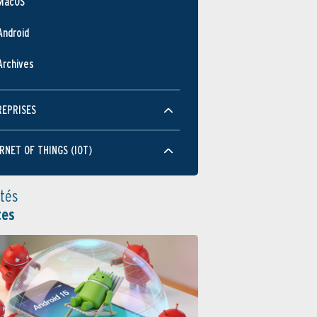
MacOS
JUI
MAR
AOÛ
MAR
SEP
MAR
Android
Performance
Archives
REPRISES
RNET OF THINGS (IOT)
JUI
MAR
AOÛ
MAR
SEP
MAR
Utilisation
ités
tes
JUI
MAR
AOÛ
MAR
SEP
MAR