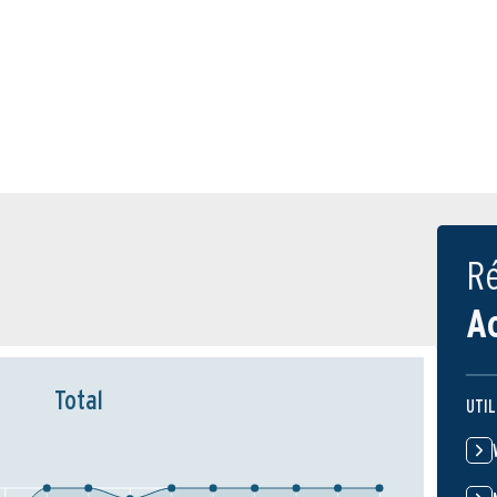
Ré
A
Total
UTIL