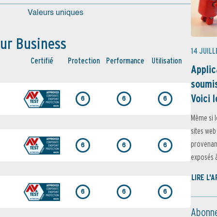
Valeurs uniques
our Business
14 JUILL
Certifié
Protection
Performance
Utilisation
Applic
soumis
Voici l
6
6
6
Même si l
sites web
provenant
6
6
6
exposés à 
LIRE L'
6
6
6
Abonne