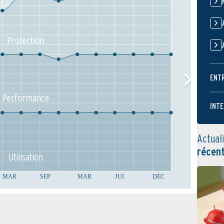
Protection
ENT
Performance
INTE
Actual
récen
Utilisation
MAR
SEP
MAR
JUI
DÉC