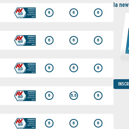
la new
6
6
6
6
6
6
6
6
6
INSC
6
5.5
6
6
6
6