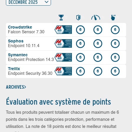
DÉCEMBRE 2025
Crowdstrike
6
6
6
Falcon Sensor 7.30
Sophos
6
6
6
Endpoint 10.11.4
Symantec
6
6
6
Endpoint Protection 14.3
Trellix
6
6
6
Endpoint Security 36.30
ARCHIVES
Évaluation avec système de points
Tous les produits peuvent totaliser chacun un maximum de 6
points dans les trois catégories protection, performance et
utilisation. La note de 18 points est donc le meilleur résultat