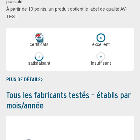
possible.
À partir de 10 points, un produit obtient le label de qualité AV-
TEST.
certi­ficats
ex­cellent
sa­tis­fai­sant
in­suf­fi­sant
PLUS DE DÉTAILS
Tous les fabricants testés – établis par
mois/année