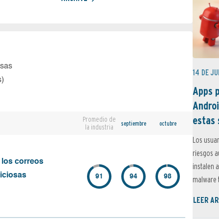
osas
14 DE JU
s)
Apps p
Androi
estas 
Promedio de
septiembre
octubre
la industria
Los usuar
riesgos 
 los correos
instalen 
iciosas
91
94
98
malware t
LEER AR