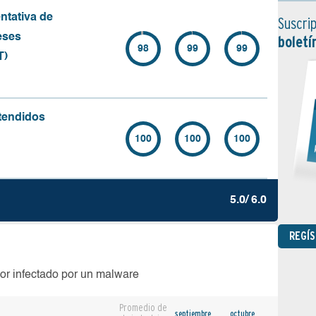
ntativa de
Suscrip
eses
boletí
98
99
99
T)
tendidos
100
100
100
5.0/ 6.0
REGÍ
or infectado por un malware
Promedio de
septiembre
octubre