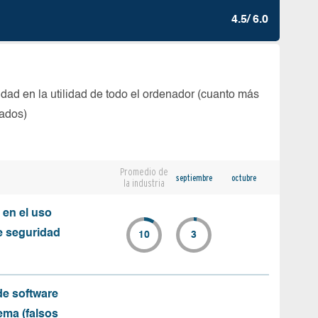
4.5/ 6.0
dad en la utilidad de todo el ordenador (cuanto más
tados)
Promedio de
septiembre
octubre
la industria
 en el uso
e seguridad
10
3
e software
ema (falsos