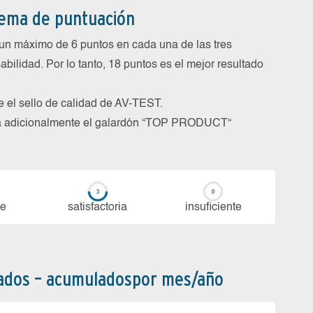
tema de puntuación
un máximo de 6 puntos en cada una de las tres
abilidad. Por lo tanto, 18 puntos es el mejor resultado
be el sello de calidad de AV-TEST.
rga adicionalmente el galardón “TOP PRODUCT“
te
sa­tis­fac­to­ria
in­su­fi­cien­te
bados – acumuladospor mes/año