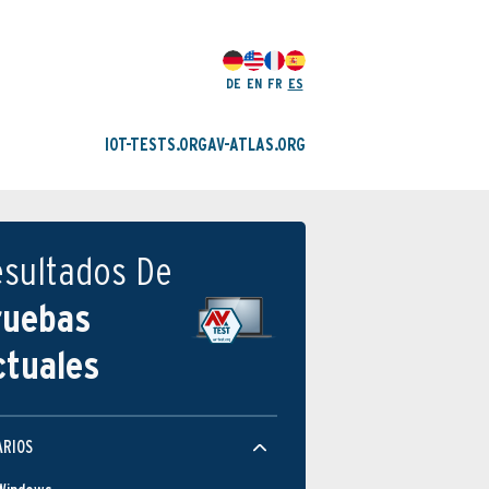
DE
EN
FR
ES
IOT-TESTS.ORG
AV-ATLAS.ORG
esultados De
ruebas
ctuales
ARIOS