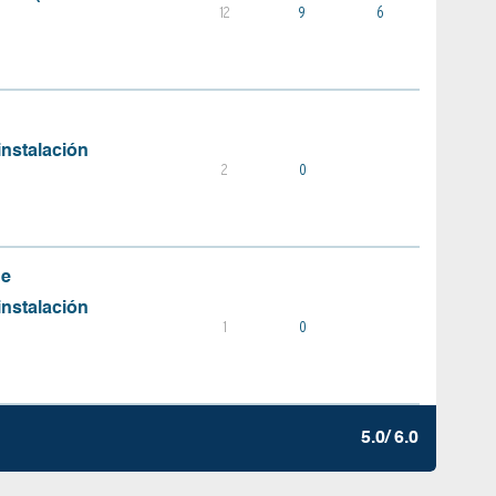
12
9
6
instalación
2
0
de
instalación
1
0
5.0/ 6.0