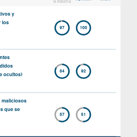
la industria
ivos y
 los
97
100
ntes
ndidos
84
92
e ocultos)
 maliciosos
os que se
57
51