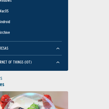
Windows
MacOS
Android
Archive
RESAS
RNET OF THINGS (IOT)
as
es