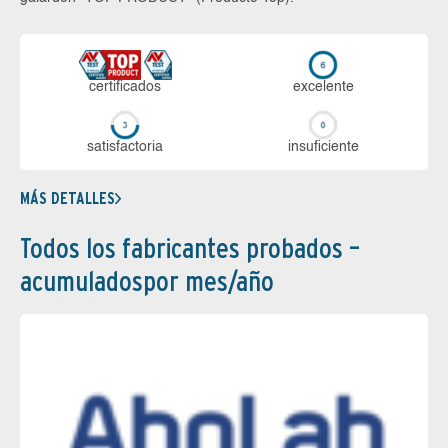
certi­ficados
ex­ce­len­te
sa­tis­fac­to­ria
in­su­fi­cien­te
MÁS DETALLES
Todos los fabricantes probados –
acumuladospor mes/año