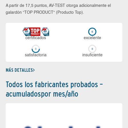
A partir de 17,5 puntos, AV-TEST otorga adicionalmente el
galardón “TOP PRODUCT“ (Producto Top).
certi­ficados
ex­ce­len­te
sa­tis­fac­to­ria
in­su­fi­cien­te
MÁS DETALLES
Todos los fabricantes probados –
acumuladospor mes/año