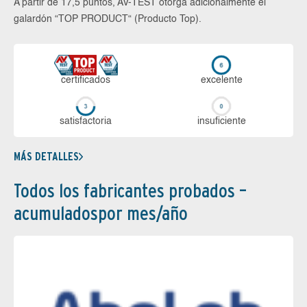
A partir de 17,5 puntos, AV-TEST otorga adicionalmente el
galardón “TOP PRODUCT“ (Producto Top).
certi­ficados
ex­ce­len­te
sa­tis­fac­to­ria
in­su­fi­cien­te
MÁS DETALLES
Todos los fabricantes probados –
acumuladospor mes/año