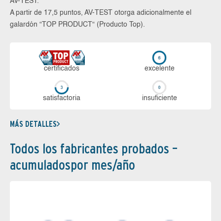
AV-TEST.
A partir de 17,5 puntos, AV-TEST otorga adicionalmente el
galardón “TOP PRODUCT“ (Producto Top).
certi­ficados
ex­ce­len­te
sa­tis­fac­to­ria
in­su­fi­cien­te
MÁS DETALLES
Todos los fabricantes probados –
acumuladospor mes/año