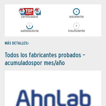
certi­ficados
ex­ce­len­te
sa­tis­fac­to­ria
in­su­fi­cien­te
MÁS DETALLES
Todos los fabricantes probados –
acumuladospor mes/año