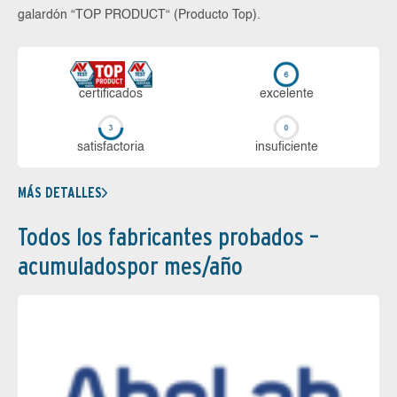
galardón “TOP PRODUCT“ (Producto Top).
certi­ficados
ex­ce­len­te
sa­tis­fac­to­ria
in­su­fi­cien­te
MÁS DETALLES
Todos los fabricantes probados –
acumuladospor mes/año