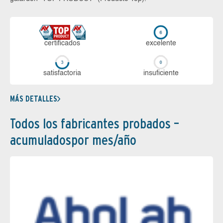
certi­ficados
ex­ce­len­te
sa­tis­fac­to­ria
in­su­fi­cien­te
MÁS DETALLES
Todos los fabricantes probados –
acumuladospor mes/año