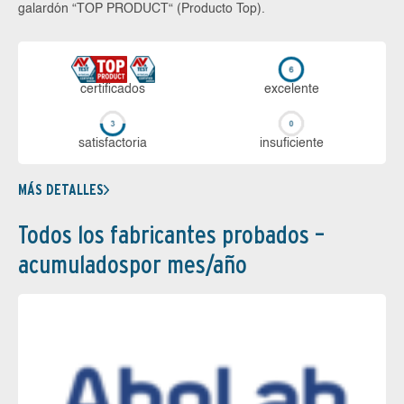
galardón “TOP PRODUCT“ (Producto Top).
certi­ficados
ex­ce­len­te
sa­tis­fac­to­ria
in­su­fi­cien­te
MÁS DETALLES
Todos los fabricantes probados –
acumuladospor mes/año