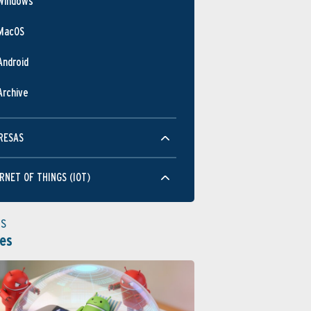
Windows
MacOS
Android
Archive
RESAS
RNET OF THINGS (IOT)
as
es