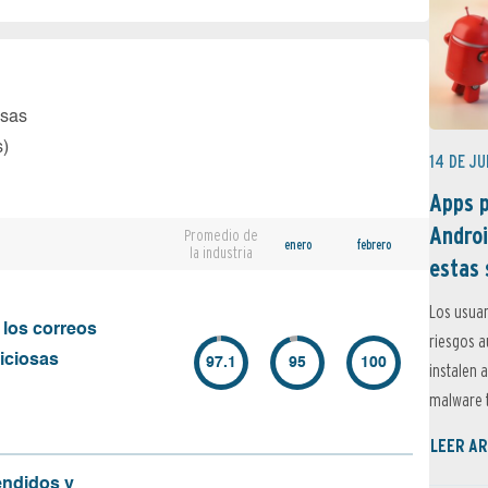
osas
s)
14 DE JU
Apps p
Androi
Promedio de
enero
febrero
la industria
estas 
Los usuar
 los correos
riesgos 
iciosas
97.1
95
100
instalen 
malware t
LEER AR
endidos y