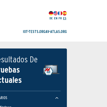
DE
EN
FR
ES
IOT-TESTS.ORG
AV-ATLAS.ORG
esultados De
ruebas
ctuales
ARIOS