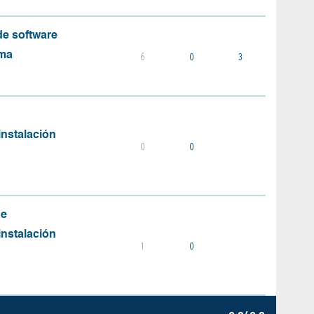
e software
ema
6
0
3
instalación
0
0
de
instalación
1
0