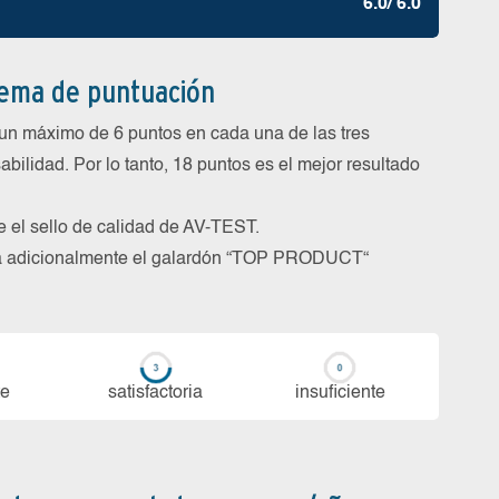
6.0/ 6.0
tema de puntuación
un máximo de 6 puntos en cada una de las tres
abilidad. Por lo tanto, 18 puntos es el mejor resultado
be el sello de calidad de AV-TEST.
rga adicionalmente el galardón “TOP PRODUCT“
te
sa­tis­fac­to­ria
in­su­fi­cien­te