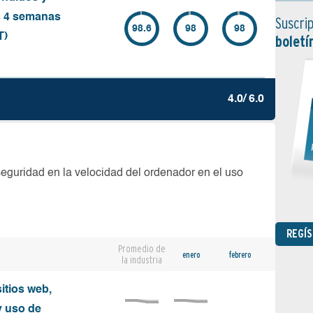
s 4 semanas
Suscrip
98.6
98
98
T)
boletí
4.0/ 6.0
seguridad en la velocidad del ordenador en el uso
REGÍ
Promedio de
enero
febrero
la industria
sitios web,
y uso de