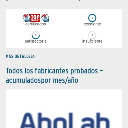
certi­ficados
ex­ce­len­te
sa­tis­fac­to­ria
in­su­fi­cien­te
MÁS DETALLES
Todos los fabricantes probados –
acumuladospor mes/año