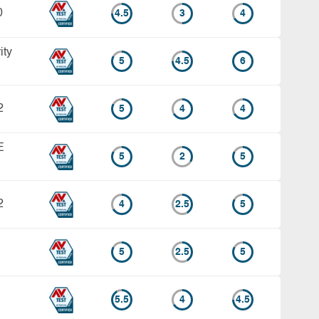
0
4.5
3
4
ity
5
4.5
6
2
5
4
4
E
5
2
5
2
4
2.5
5
5
2.5
5
5.5
4
4.5