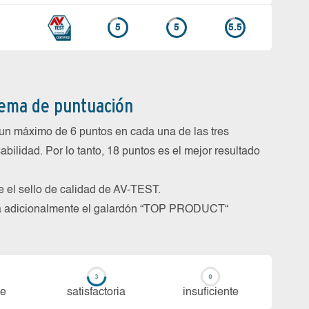
5
5
5.5
tema de puntuación
un máximo de 6 puntos en cada una de las tres
abilidad. Por lo tanto, 18 puntos es el mejor resultado
be el sello de calidad de AV-TEST.
rga adicionalmente el galardón “TOP PRODUCT“
te
sa­tis­fac­to­ria
in­su­fi­cien­te