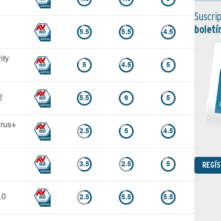
Suscrip
boletí
3
5.5
5.5
4.5
ity
5
4.5
5
2
5.5
6
5
irus+
2.5
5
4.5
REGÍ
3.5
2.5
5
.0
2.5
5.5
5.5