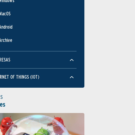
Windows
MacOS
Android
Archive
RESAS
RNET OF THINGS (IOT)
as
es