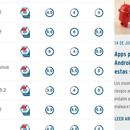
2
4.5
4
4
2
5.5
6
5.5
14 DE JU
6
4
5.5
Apps p
Androi
virus
estas 
5.5
5.5
5
Los usuar
5.2
riesgos 
3.5
4
5
instalen 
malware t
2
5.5
5.5
5.5
LEER AR
4.5
4.5
5