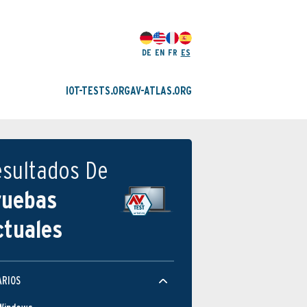
DE
EN
FR
ES
IOT-TESTS.ORG
AV-ATLAS.ORG
esultados De
ruebas
ctuales
ARIOS