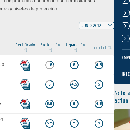
s. Los productos han tenido que demostrar sus
nes y niveles de protección.
JUNIO 2012
Certi­ficado
Protección
Reparación
Usabilidad
EMP
8.0
1.5
5
4.5
INTE
5
4.5
5
Notici
actual
2
5.5
5
4.5
on
5.5
5
5