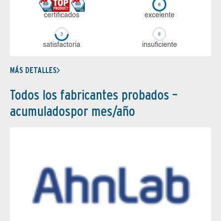
certi­ficados
ex­ce­len­te
sa­tis­fac­to­ria
in­su­fi­cien­te
MÁS DETALLES
Todos los fabricantes probados –
acumuladospor mes/año