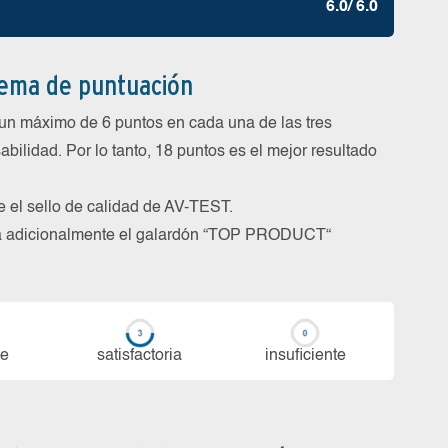
6.0/ 6.0
tema de puntuación
un máximo de 6 puntos en cada una de las tres
abilidad. Por lo tanto, 18 puntos es el mejor resultado
be el sello de calidad de AV-TEST.
rga adicionalmente el galardón “TOP PRODUCT“
te
sa­tis­fac­to­ria
in­su­fi­cien­te