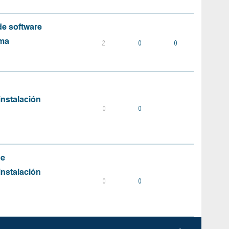
e software
ema
2
0
0
instalación
0
0
de
instalación
0
0