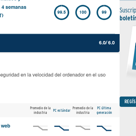
s 4 semanas
Suscrip
99.5
100
99
T)
boletí
6.0/ 6.0
seguridad en la velocidad del ordenador en el uso
REGÍ
Promedio de la
Promedio de la
PC última
PC estándar
industria
industria
generación
s web