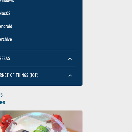
Windows
MacOS
Android
Archive
RESAS
RNET OF THINGS (IOT)
as
es