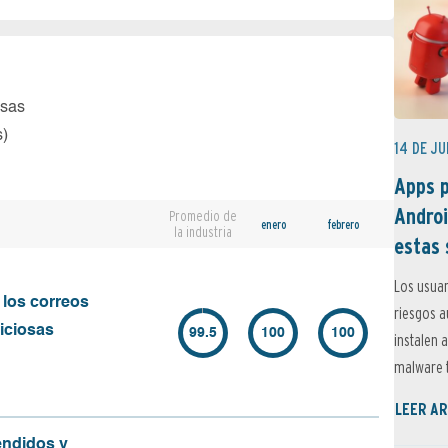
osas
s)
14 DE JU
Apps p
Androi
Promedio de
enero
febrero
la industria
estas 
Los usuar
 los correos
riesgos 
iciosas
99.5
100
100
instalen 
malware t
LEER AR
endidos y