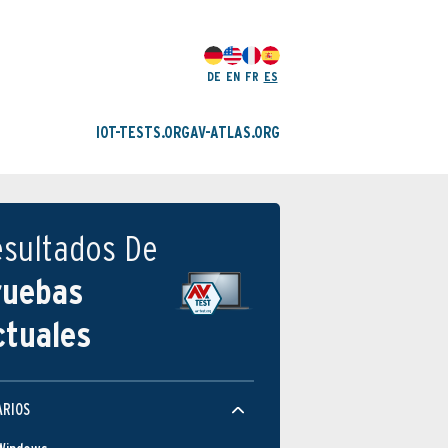
DE
EN
FR
ES
IOT-TESTS.ORG
AV-ATLAS.ORG
esultados De
ruebas
ctuales
ARIOS