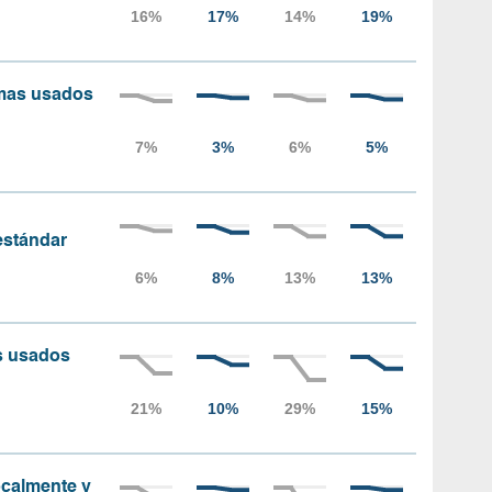
amas usados
 estándar
as usados
localmente y