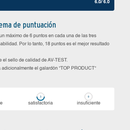
6.0/ 6.0
tema de puntuación
un máximo de 6 puntos en cada una de las tres
abilidad. Por lo tanto, 18 puntos es el mejor resultado
be el sello de calidad de AV-TEST.
rga adicionalmente el galardón “TOP PRODUCT“
te
sa­tis­fac­to­ria
in­su­fi­cien­te