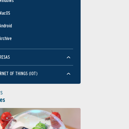
Windows
MacOS
Android
Archive
RESAS
RNET OF THINGS (IOT)
as
es