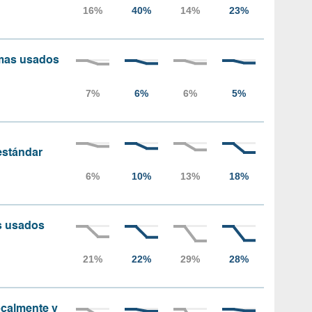
amas usados
 estándar
as usados
localmente y