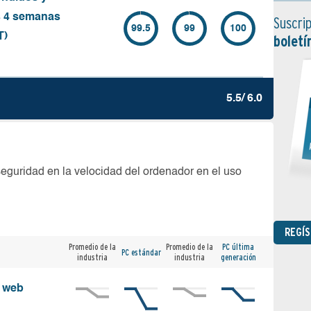
s 4 semanas
Suscrip
99.5
99
100
T)
boletí
5.5/ 6.0
seguridad en la velocidad del ordenador en el uso
REGÍ
Promedio de la
Promedio de la
PC última
PC estándar
industria
industria
generación
s web