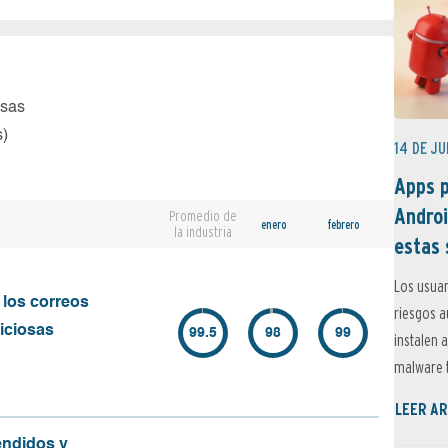
osas
s)
14 DE JU
Apps p
Androi
Promedio de
enero
febrero
la industria
estas 
Los usuar
 los correos
riesgos 
iciosas
99.5
98
99
instalen 
malware t
LEER AR
endidos y