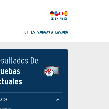
DE
EN
FR
ES
IOT-TESTS.ORG
AV-ATLAS.ORG
esultados De
ruebas
ctuales
ARIOS