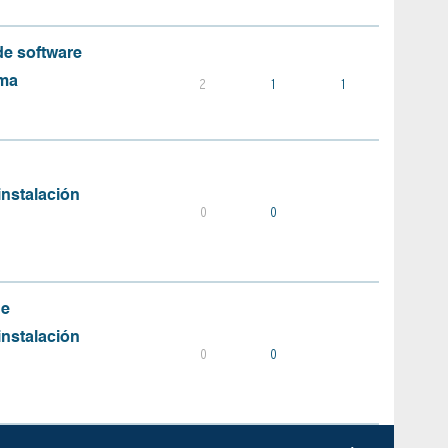
e software
ema
2
1
1
instalación
0
0
de
instalación
0
0