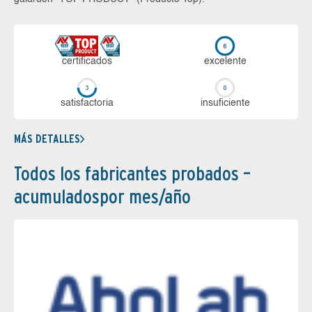
certi­ficados
ex­ce­len­te
sa­tis­fac­to­ria
in­su­fi­cien­te
MÁS DETALLES
Todos los fabricantes probados –
acumuladospor mes/año