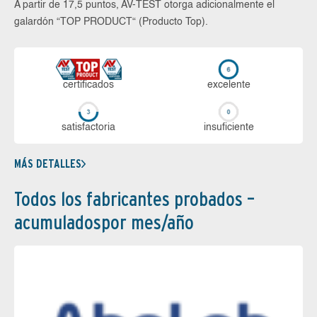
A partir de 17,5 puntos, AV-TEST otorga adicionalmente el
galardón “TOP PRODUCT“ (Producto Top).
certi­ficados
ex­ce­len­te
sa­tis­fac­to­ria
in­su­fi­cien­te
MÁS DETALLES
Todos los fabricantes probados –
acumuladospor mes/año