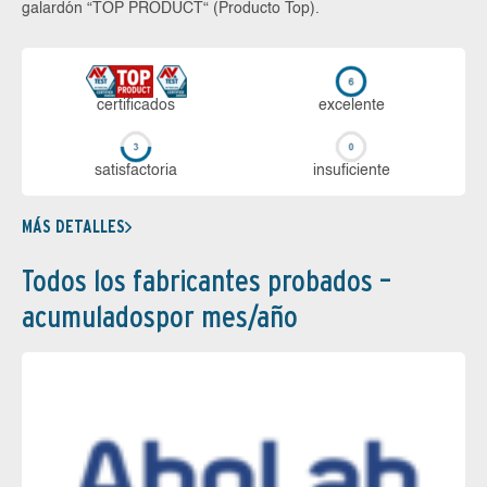
galardón “TOP PRODUCT“ (Producto Top).
certi­ficados
ex­ce­len­te
sa­tis­fac­to­ria
in­su­fi­cien­te
MÁS DETALLES
Todos los fabricantes probados –
acumuladospor mes/año