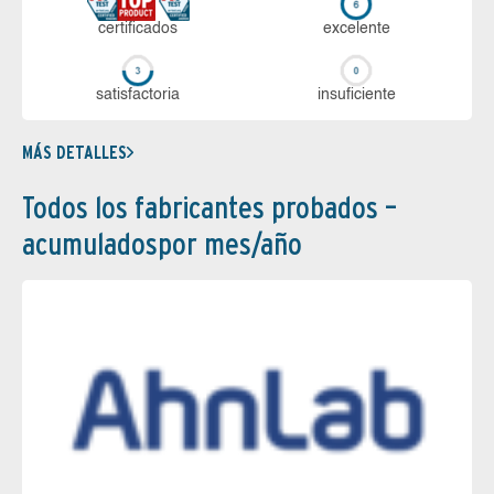
certi­ficados
ex­ce­len­te
sa­tis­fac­to­ria
in­su­fi­cien­te
MÁS DETALLES
Todos los fabricantes probados –
acumuladospor mes/año