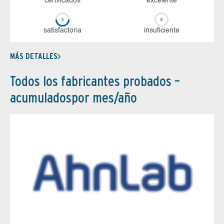
certi­ficados
ex­ce­len­te
sa­tis­fac­to­ria
in­su­fi­cien­te
MÁS DETALLES
Todos los fabricantes probados –
acumuladospor mes/año