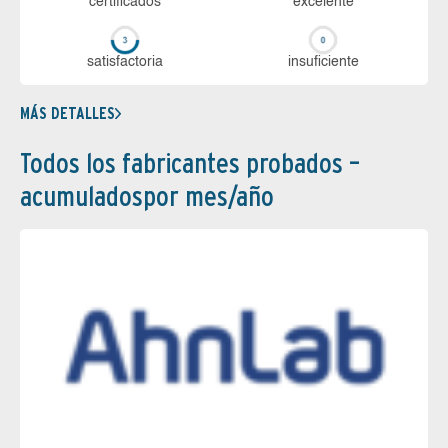
certi­ficados
ex­ce­len­te
sa­tis­fac­to­ria
in­su­fi­cien­te
MÁS DETALLES
Todos los fabricantes probados –
acumuladospor mes/año