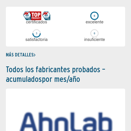
certi­ficados
ex­ce­len­te
sa­tis­fac­to­ria
in­su­fi­cien­te
MÁS DETALLES
Todos los fabricantes probados –
acumuladospor mes/año