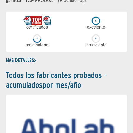
galardón “TOP PRODUCT“ (Producto Top).
certi­ficados
ex­ce­len­te
sa­tis­fac­to­ria
in­su­fi­cien­te
MÁS DETALLES
Todos los fabricantes probados –
acumuladospor mes/año