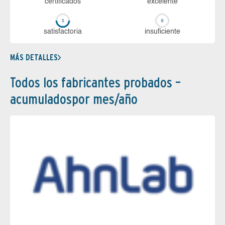
certi­ficados
ex­ce­len­te
sa­tis­fac­to­ria
in­su­fi­cien­te
MÁS DETALLES
Todos los fabricantes probados –
acumuladospor mes/año