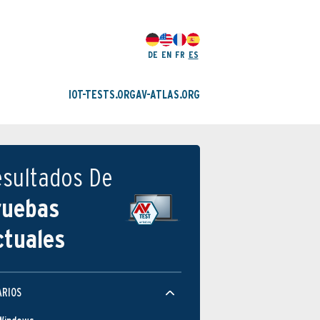
DE
EN
FR
ES
IOT-TESTS.ORG
AV-ATLAS.ORG
esultados De
ruebas
ctuales
ARIOS