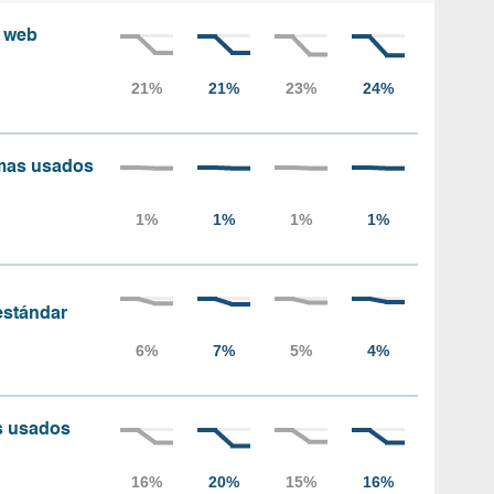
s web
amas usados
 estándar
as usados