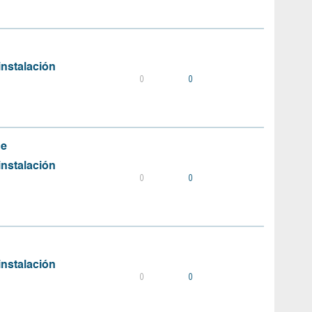
instalación
0
0
de
instalación
0
0
instalación
0
0