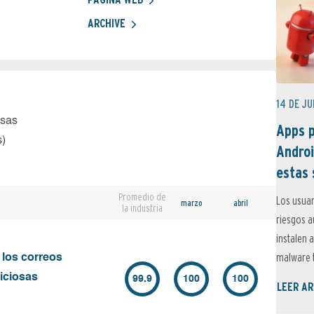
ARCHIVE
14 DE JU
osas
Apps p
s)
Androi
estas 
Promedio de
Los usuar
marzo
abril
la industria
riesgos 
instalen 
malware t
 los correos
iciosas
99.9
100
100
LEER AR