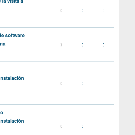
la visita a
0
0
0
e software
ema
3
0
0
instalación
0
0
de
instalación
0
0