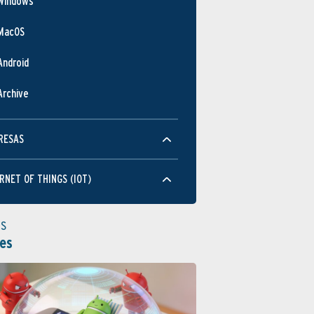
Windows
MacOS
Android
Archive
RESAS
RNET OF THINGS (IOT)
as
es