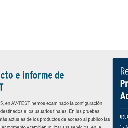
R
cto e informe de
P
T
A
025, en AV-TEST hemos examinado la configuración
destinados a los usuarios finales. En las pruebas
USU
más actuales de los productos de acceso al público las
ier momento y también utilizar sus servicios „en la