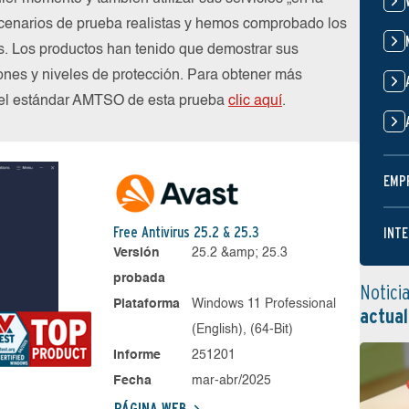
cenarios de prueba realistas y hemos comprobado los
s. Los productos han tenido que demostrar sus
nes y niveles de protección. Para obtener más
n el estándar AMTSO de esta prueba
clic aquí
.
EMP
Free Antivirus 25.2 & 25.3
INTE
Versión
25.2 &amp; 25.3
probada
Notici
Plataforma
Windows 11 Professional
actual
(English), (64-Bit)
Informe
251201
Fecha
mar-abr/2025
PÁGINA WEB