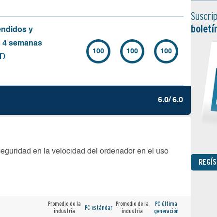
Suscrip
boletí
endidos y
s 4 semanas
100
100
100
T)
6.0/ 6.0
seguridad en la velocidad del ordenador en el uso
REGÍ
Promedio de la
Promedio de la
PC última
PC estándar
industria
industria
generación