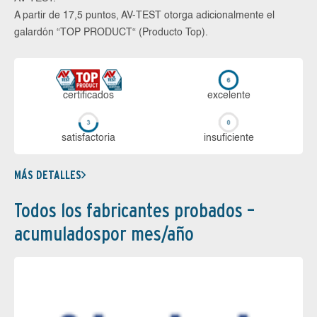
A partir de 17,5 puntos, AV-TEST otorga adicionalmente el
galardón “TOP PRODUCT“ (Producto Top).
certi­ficados
ex­ce­len­te
sa­tis­fac­to­ria
in­su­fi­cien­te
MÁS DETALLES
Todos los fabricantes probados –
acumuladospor mes/año