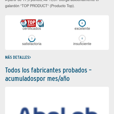
A partir de 17,5 puntos, AV-TEST otorga adicionalmente el
galardón “TOP PRODUCT“ (Producto Top).
certi­ficados
ex­ce­len­te
sa­tis­fac­to­ria
in­su­fi­cien­te
MÁS DETALLES
Todos los fabricantes probados –
acumuladospor mes/año