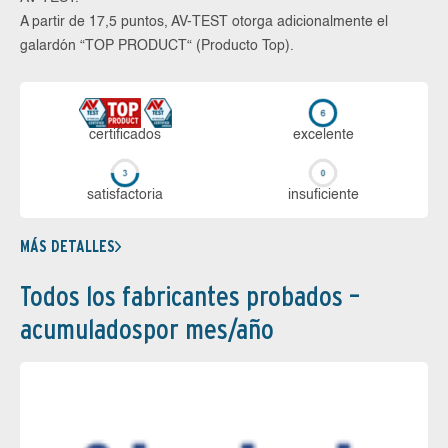
A partir de 17,5 puntos, AV-TEST otorga adicionalmente el
galardón “TOP PRODUCT“ (Producto Top).
certi­ficados
ex­ce­len­te
sa­tis­fac­to­ria
in­su­fi­cien­te
MÁS DETALLES
Todos los fabricantes probados –
acumuladospor mes/año