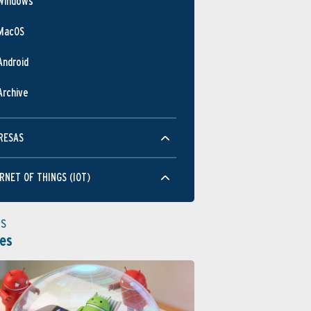
Windows
MacOS
Android
Archive
RESAS
RNET OF THINGS (IOT)
as
es