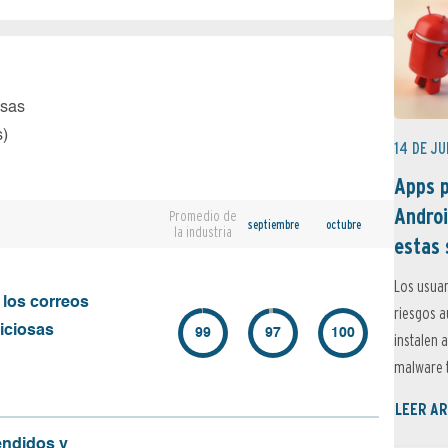
osas
s)
14 DE JU
Apps p
Androi
Promedio de
septiembre
octubre
la industria
estas 
Los usuar
 los correos
riesgos 
iciosas
99
97
100
instalen 
malware t
LEER AR
endidos y