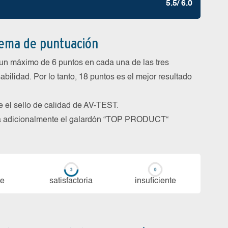
5.5/ 6.0
tema de puntuación
un máximo de 6 puntos en cada una de las tres
abilidad. Por lo tanto, 18 puntos es el mejor resultado
be el sello de calidad de AV-TEST.
rga adicionalmente el galardón “TOP PRODUCT“
te
sa­tis­fac­to­ria
in­su­fi­cien­te