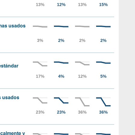
amas usados
 estándar
as usados
localmente y