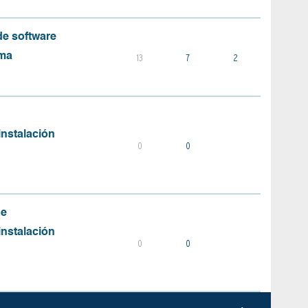
e software
ema
13
7
2
instalación
0
0
de
instalación
0
0