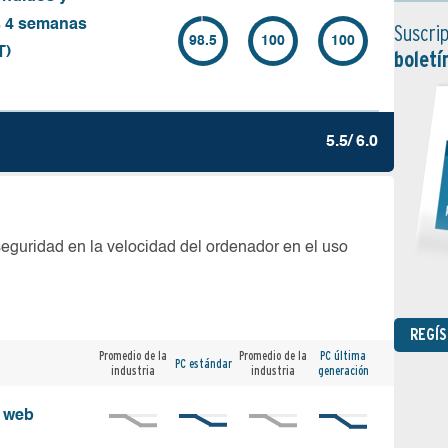
s 4 semanas
Suscrip
98.5
100
100
T)
boletí
5.5/ 6.0
seguridad en la velocidad del ordenador en el uso
REGÍ
Promedio de la
Promedio de la
PC última
PC estándar
industria
industria
generación
s web