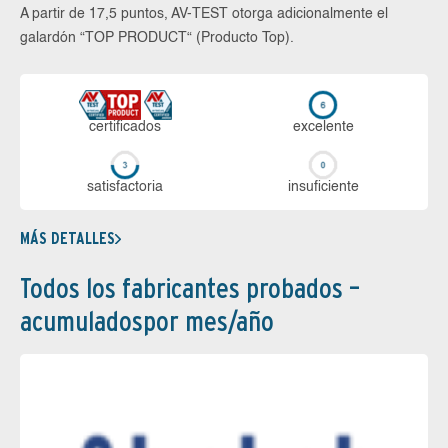
A partir de 17,5 puntos, AV-TEST otorga adicionalmente el
galardón “TOP PRODUCT“ (Producto Top).
certi­ficados
ex­ce­len­te
sa­tis­fac­to­ria
in­su­fi­cien­te
MÁS DETALLES
Todos los fabricantes probados –
acumuladospor mes/año