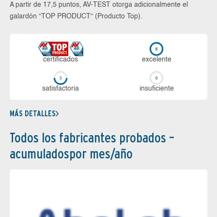
A partir de 17,5 puntos, AV-TEST otorga adicionalmente el
galardón “TOP PRODUCT“ (Producto Top).
certi­ficados
ex­ce­len­te
sa­tis­fac­to­ria
in­su­fi­cien­te
MÁS DETALLES
Todos los fabricantes probados –
acumuladospor mes/año