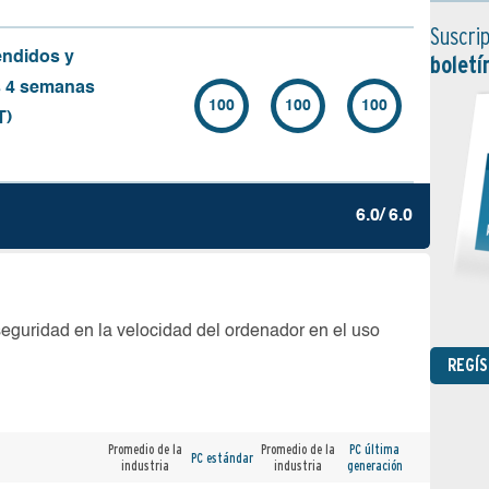
Suscrip
endidos y
boletí
s 4 semanas
100
100
100
T)
6.0/ 6.0
seguridad en la velocidad del ordenador en el uso
REGÍ
Promedio de la
Promedio de la
PC última
PC estándar
industria
industria
generación