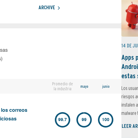
ARCHIVE
14 DE JU
osas
Apps p
s)
Androi
estas 
Promedio de
mayo
junio
Los usuar
la industria
riesgos 
instalen 
 los correos
malware t
iciosas
99.7
99
100
LEER AR