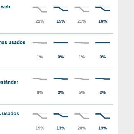
s web
amas usados
 estándar
as usados