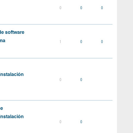
0
0
0
e software
ema
1
0
0
instalación
0
0
de
instalación
0
0