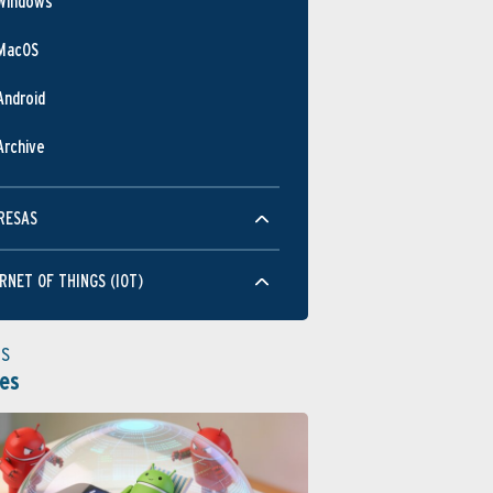
Windows
MacOS
Android
Archive
RESAS
RNET OF THINGS (IOT)
as
es