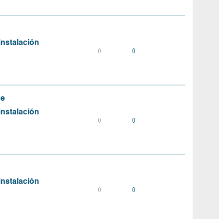
instalación
0
0
de
instalación
0
0
instalación
0
0