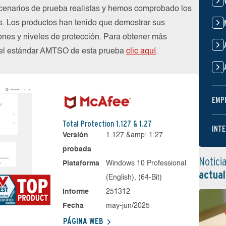
cenarios de prueba realistas y hemos comprobado los
s. Los productos han tenido que demostrar sus
nes y niveles de protección. Para obtener más
n el estándar AMTSO de esta prueba
clic aquí
.
EMP
Total Protection 1.127 & 1.27
INTE
Versión
1.127 &amp; 1.27
probada
Notici
Plataforma
Windows 10 Professional
actual
(English), (64-Bit)
Informe
251312
Fecha
may-jun/2025
PÁGINA WEB