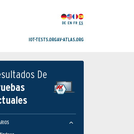
DE
EN
FR
ES
IOT-TESTS.ORG
AV-ATLAS.ORG
esultados De
ruebas
ctuales
ARIOS