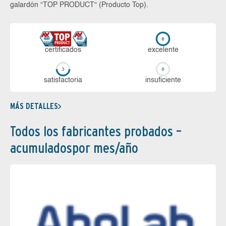
galardón “TOP PRODUCT“ (Producto Top).
certi­ficados
ex­ce­len­te
sa­tis­fac­to­ria
in­su­fi­cien­te
MÁS DETALLES
Todos los fabricantes probados –
acumuladospor mes/año