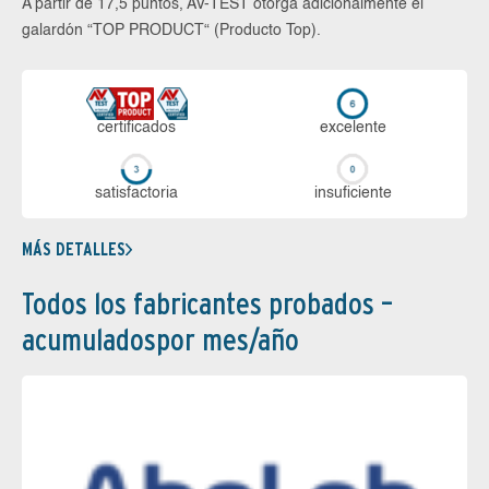
A partir de 17,5 puntos, AV-TEST otorga adicionalmente el
galardón “TOP PRODUCT“ (Producto Top).
certi­ficados
ex­ce­len­te
sa­tis­fac­to­ria
in­su­fi­cien­te
MÁS DETALLES
Todos los fabricantes probados –
acumuladospor mes/año