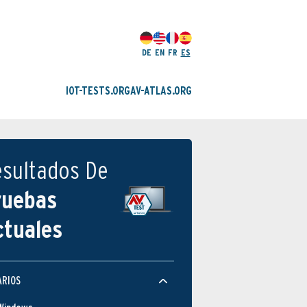
DE
EN
FR
ES
IOT-TESTS.ORG
AV-ATLAS.ORG
esultados De
ruebas
ctuales
ARIOS