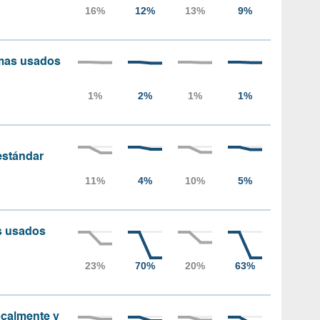
amas usados
 estándar
as usados
localmente y