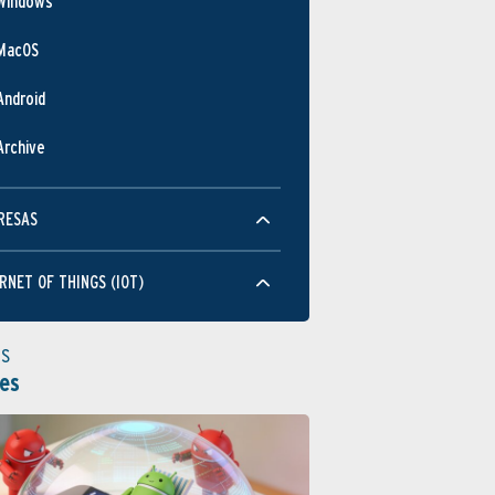
Windows
MacOS
Android
Archive
RESAS
RNET OF THINGS (IOT)
as
es