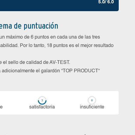
5.0/ 6.0
tema de puntuación
un máximo de 6 puntos en cada una de las tres
abilidad. Por lo tanto, 18 puntos es el mejor resultado
be el sello de calidad de AV-TEST.
rga adicionalmente el galardón “TOP PRODUCT“
te
sa­tis­fac­to­ria
in­su­fi­cien­te