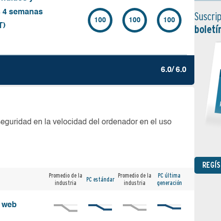
s 4 semanas
Suscrip
100
100
100
T)
boletí
6.0/ 6.0
seguridad en la velocidad del ordenador en el uso
REGÍ
Promedio de la
Promedio de la
PC última
PC estándar
industria
industria
generación
s web