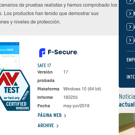
cenarios de pruebas realistas y hemos comprobado los
s. Los productos han tenido que demostrar sus
nes y niveles de protección.
EMP
SAFE 17
Versión
17
INTE
probada
Plataforma
Windows 10 (64 bit)
Notici
Informe
182255
actual
Fecha
may-jun/2018
PÁGINA WEB
ARCHIVE