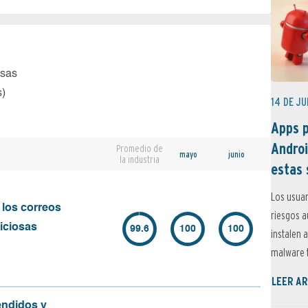
osas
s)
14 DE JU
Apps p
Androi
Promedio de
mayo
junio
la industria
estas 
Los usuar
 los correos
riesgos 
iciosas
99.6
100
100
instalen 
malware t
LEER AR
endidos y