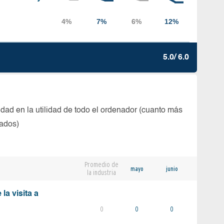
5.0/ 6.0
dad en la utilidad de todo el ordenador (cuanto más
tados)
Promedio de
mayo
junio
la industria
la visita a
0
0
0