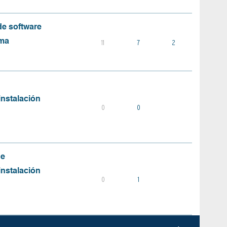
e software
ema
11
7
2
instalación
0
0
de
instalación
0
1