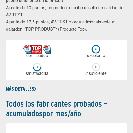
puede obtenerse en la prueba.
A partir de 10 puntos, un producto recibe el sello de calidad de
AV-TEST.
A partir de 17,5 puntos, AV-TEST otorga adicionalmente el
galardón “TOP PRODUCT“ (Producto Top).
certi­ficados
ex­ce­len­te
sa­tis­fac­to­ria
in­su­fi­cien­te
MÁS DETALLES
Todos los fabricantes probados –
acumuladospor mes/año