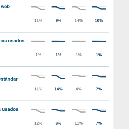
s web
amas usados
 estándar
as usados