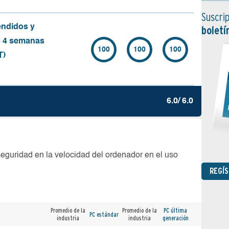
Suscrip
endidos y
boletí
s 4 semanas
100
100
100
T)
6.0/ 6.0
seguridad en la velocidad del ordenador en el uso
REGÍ
Promedio de la
Promedio de la
PC última
PC estándar
industria
industria
generación