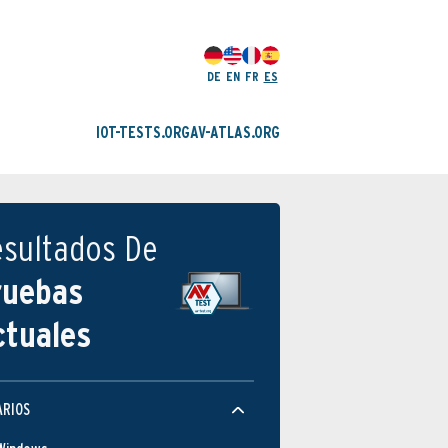
DE
EN
FR
ES
IOT-TESTS.ORG
AV-ATLAS.ORG
esultados De
ruebas
ctuales
ARIOS