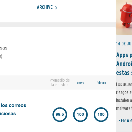
ARCHIVE
14 DE JU
osas
Apps p
s)
Androi
estas 
Promedio de
enero
febrero
Los usuar
la industria
riesgos 
instalen 
 los correos
malware t
iciosas
99.5
100
100
LEER AR