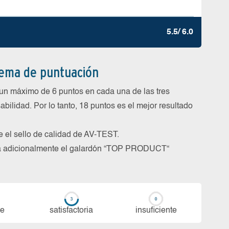
5.5/ 6.0
tema de puntuación
un máximo de 6 puntos en cada una de las tres
abilidad. Por lo tanto, 18 puntos es el mejor resultado
be el sello de calidad de AV-TEST.
rga adicionalmente el galardón “TOP PRODUCT“
te
sa­tis­fac­to­ria
in­su­fi­cien­te