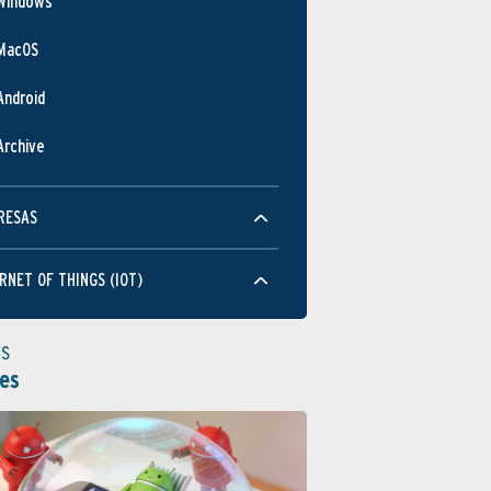
Windows
MacOS
Android
Archive
RESAS
RNET OF THINGS (IOT)
as
es