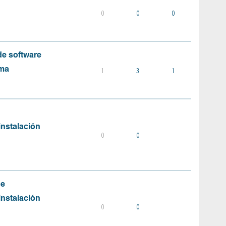
0
0
0
e software
ema
1
3
1
instalación
0
0
de
instalación
0
0