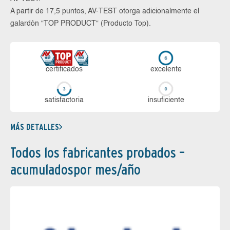
A partir de 17,5 puntos, AV-TEST otorga adicionalmente el
galardón “TOP PRODUCT“ (Producto Top).
certi­ficados
ex­ce­len­te
sa­tis­fac­to­ria
in­su­fi­cien­te
MÁS DETALLES
Todos los fabricantes probados –
acumuladospor mes/año