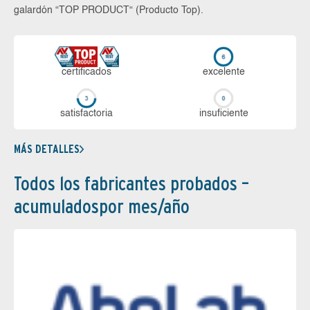
galardón “TOP PRODUCT“ (Producto Top).
certi­ficados
ex­ce­len­te
sa­tis­fac­to­ria
in­su­fi­cien­te
MÁS DETALLES
Todos los fabricantes probados –
acumuladospor mes/año